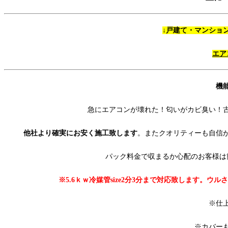
↓戸建て・マンショ
エア
機
急にエアコンが壊れた！匂いがカビ臭い！
他社より確実にお安く施工致します
。またクオリティーも自信
パック料金で収まるか心配のお客様は
※5.6ｋｗ冷媒管size2分3分まで対応致します。ウ
※仕
※カバー