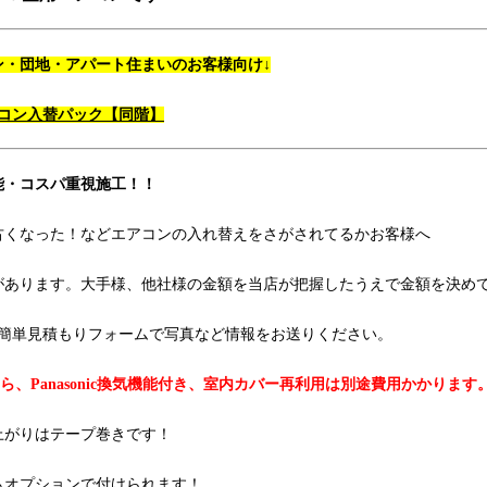
ン・団地・アパート住まいのお客様向け↓
コン入替パック【同階】
能・コスパ重視施工！！
古くなった！などエアコンの入れ替えをさがされてるかお客様へ
があります。大手様、他社様の金額を当店が把握したうえで金額を決め
簡単見積もりフォームで写真など情報をお送りください。
ルさら、Panasonic換気機能付き、室内カバー再利用は別途費用かかります
上がりはテープ巻きです！
もオプションで付けられます！