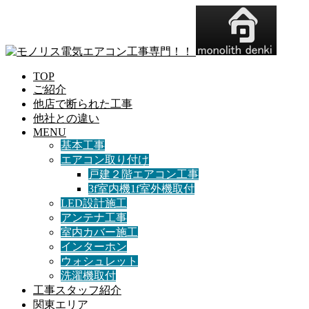
TOP
ご紹介
他店で断られた工事
他社との違い
MENU
基本工事
エアコン取り付け
戸建２階エアコン工事
3f室内機1f室外機取付
LED設計施工
アンテナ工事
室内カバー施工
インターホン
ウォシュレット
洗濯機取付
工事スタッフ紹介
関東エリア